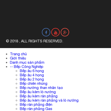
© 2018 , ALL RIGHTS RESERVED.
Trang chủ
Giới thiệu
Danh mục sản phẩm
-- Bếp Công Nghiệp
Bếp âu 6 họng
Bếp âu 4 họng
Bếp âu 2 họng
Bếp chiên nhúng
Bếp nướng than nhân tạo
Bếp âu kèm lò nướng
Bếp âu kèm rán phẳng
Bếp âu kèm rán phẳng và lò nướng
Bếp rán phẳng điện
Bếp rán phẳng Gas