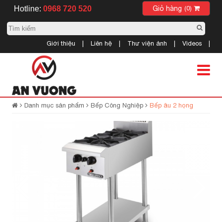
Hotline:
0968 720 520
Giỏ hàng
(0)
Giới thiệu
|
Liên hệ
|
Thư viện ảnh
|
Videos
|
Danh mục sản phẩm
Bếp Công Nghiệp
Bếp âu 2 họng