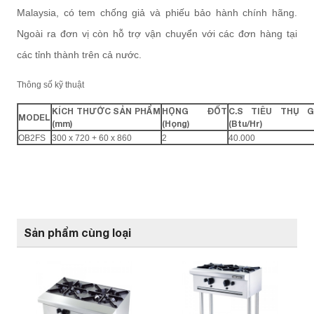
Malaysia, có tem chống giả và phiếu bảo hành chính hãng.
Ngoài ra đơn vị còn hỗ trợ vận chuyển với các đơn hàng tại
các tỉnh thành trên cả nước.
Thông số kỹ thuật
KÍCH THƯỚC SẢN PHẨM
HỌNG ĐỐT
C.S TIÊU THỤ G
MODEL
(mm)
(Họng)
(Btu/Hr)
OB2FS
300 x 720 + 60 x 860
2
40.000
Sản phẩm cùng loại