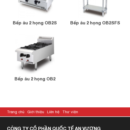
Bếp âu 2 họng OB2S
Bếp âu 2 họng OB2SFS
Bếp âu 2 họng OB2
Trang chủ
Giới thiệu
Liên hệ
Thư viện
CÔNG TY CỔ PHẦN QUỐC TẾ AN VƯƠNG