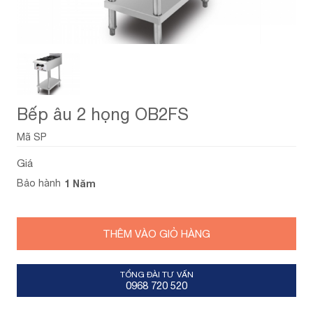
Bếp âu 2 họng OB2FS
Mã SP
Giá
Bảo hành
1 Năm
THÊM VÀO GIỎ HÀNG
TỔNG ĐÀI TƯ VẤN
0968 720 520